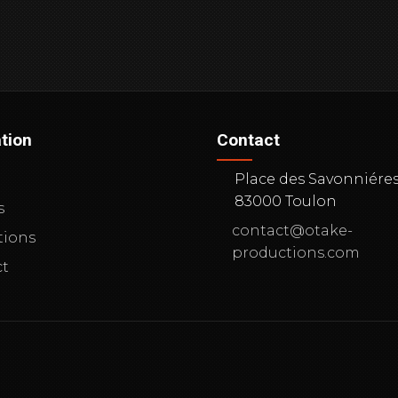
tion
Contact
l
Place des Savonniére
83000 Toulon
s
contact@otake-
tions
productions.com
ct