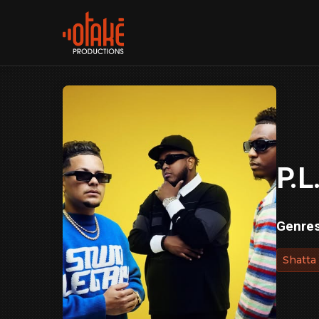
P.L
Genre
Shatta